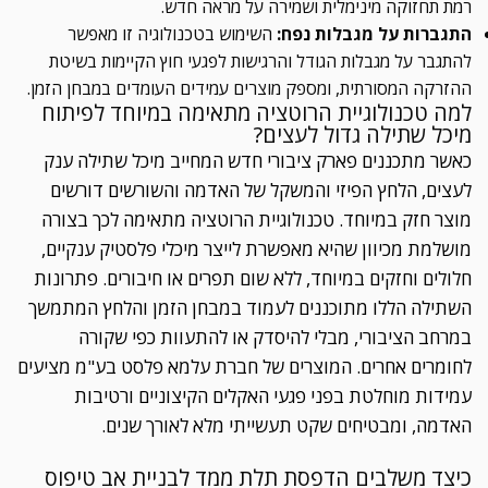
רמת תחזוקה מינימלית ושמירה על מראה חדש.
התגברות על מגבלות נפח:
השימוש בטכנולוגיה זו מאפשר
להתגבר על מגבלות הגודל והרגישות לפגעי חוץ הקיימות בשיטת
ההזרקה המסורתית, ומספק מוצרים עמידים העומדים במבחן הזמן.
למה טכנולוגיית הרוטציה מתאימה במיוחד לפיתוח
מיכל שתילה גדול לעצים?
כאשר מתכננים פארק ציבורי חדש המחייב מיכל שתילה ענק
לעצים, הלחץ הפיזי והמשקל של האדמה והשורשים דורשים
מוצר חזק במיוחד. טכנולוגיית הרוטציה מתאימה לכך בצורה
מושלמת מכיוון שהיא מאפשרת לייצר מיכלי פלסטיק ענקיים,
חלולים וחזקים במיוחד, ללא שום תפרים או חיבורים. פתרונות
השתילה הללו מתוכננים לעמוד במבחן הזמן והלחץ המתמשך
במרחב הציבורי, מבלי להיסדק או להתעוות כפי שקורה
לחומרים אחרים. המוצרים של חברת עלמא פלסט בע"מ מציעים
עמידות מוחלטת בפני פגעי האקלים הקיצוניים ורטיבות
האדמה, ומבטיחים שקט תעשייתי מלא לאורך שנים.
כיצד משלבים הדפסת תלת ממד לבניית אב טיפוס