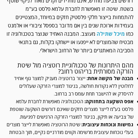
דורשים צביעה מחדש, אינם מחלידים וקלים מאוד לניקוי שוטף
בשטח. שיטה זו מאפשרת לחברת עלמא פלסט בע"מ
להתמחות בייצור חלקי פלסטיק חזקים במיוחד, המצטיינים
בעמידות ארוכת שנים בין אם מדובר בספסל ציבורי או אלמנט
כמו
מיכל שתילה
מעוצב. המבנה האחיד שנוצר בטכנולוגיה זו
מבטיח שהמוצרים לא ייפגעו או יישחקו בקלות, גם בתנאי
הסביבה המאתגרים ביותר של הרחוב הישראלי.
מהם היתרונות של טכנולוגיית רוטציה מול שיטת
הזרקה מסורתית בריהוט רחוב?
מבנה של מקשה אחת:
ייצור ברוטציה מעניק למוצר גוף אחיד
לחלוטין ללא נקודות חולשה, בניגוד למוצרי הזרקה שעלולים
להיסדק או להישבר תחת עומס רב ברחוב.
אפס השקעה בתחזוקה:
הטכנולוגיה מאפשרת לחברת עלמא
פלסט בע"מ לייצר מוצרים חזקים שאינם דורשים השקעה שוטפת
של צביעה או תיקון, בניגוד למוצרי הזרקה הרגישים לפגיעות.
גמישות ונוכחות עיצובית:
שיטת הרוטציה מאפשרת לייצר מוצרים
בעלי נוכחות עיצובית מרשימה וקווים מודרניים נקיים, תוך הבטחת