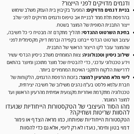
ודגמים מדויקים לפני הייצור?
בניית דגמים מדויקים:
המפעל בקיבוץ בית העמק משלב שימוש
בהדפסת תלת ממד לבניית אב טיפוס ודגמים מדויקים לפני שלב
ייצור התבנית הסופית של המוצר בשטח.
בחינת השרטוט ההנדסי:
תהליך מתקדם זה מבטיח כי כל חשיבה,
עיצוב ושרטוט הנדסי ייבחנו בקפידה וברמת דיוק מקסימלית לפני
שהמוצר עובר לקו הייצור הראשי של התבנית.
שילוב ניסיון וטכנולוגיה:
צוות המומחים משלב ניסיון הנדסי עשיר
וידע טכנולוגי עדכני, כדי להבטיח שכל מוצר מתוכנן ומיוצר בהתאם
לדרישות הלקוח ולתקני האיכות המחמירים ביותר.
ליווי מלא מהרעיון למוצר:
בזכות הדפסת הדגמים, הלקוחות של
חברת עלמא פלסט בע"מ נהנים משילוב של חשיבה יצירתית,
טכנולוגיה מתקדמת ואחריות מקצועית אמיתית מהרעיון הראשון ועד
למוצר המוגמר.
מהו הסוד העיצובי של הטקסטורות הייחודיות שנועדו
להסוות שריטות ושחיקה?
הטקסטורות הייחודיות שפותחו, כמו מראה הצדף או גימור
דמוי בטון וחימר, נועדו לא רק ליופי, אלא גם כדי להסוות