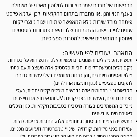
הדרישות של חברת שמנים שונות לחלוטין מאלו של משתלה
בענף הנוי והגן, או מחברה בתחום החקלאות. לכן, עלמא פלסט
פיתחה מודל שירות מלא המאפשר פיתוח וייצור מוצרי לקוח
שונים לפי דרישה. ההתמחות שלנו היא בפתרונות לוגיסטיים
ואחסון המותאמים אישית למטרות ספציפיות.
התאמה ייעודית לפי תעשייה:
תעשיית הכימיקלים והשמנים: בתעשיות אלו, הדגש הוא על בטיחות
מקסימלית ומניעת דליפות. חביות פלסטיק אלה מעוצבות עם פתחי
מילוי ואטימה מיוחדים, והן נבנות מחומרים בעלי עמידות גבוהה
לתקנים ספציפיים (כגון חומצות או דלקים).
חקלאות ונוי: בתחומים אלה נדרשים מיכלים קלים יחסית, בעלי
נפחים גדולים, העמידים בפני קרינת UV ותנאי חוץ. אנו מייצרים
מיכלים המשתלבים בצורה מיטבית בסביבות חקלאיות, כגון מיכלים
לאגירת מים או דשנים.
התעשייה הימית והביטחון: בתחומים אלה, החביות צריכות להיות
עמידות בפני מליחות, קורוזיה, שינויי טמפרטורה וזעזועים מכניים.
החוזק המבני המושג ברוטציה הוא קריטי עבור פתרונות אלו.