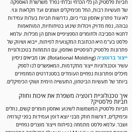
חביות פלסטיק הן כלי הכרחי ובלתי נפרד משרשרת האספקה
של תעשיות רבות, החל מכימיקלים ושמנים ועד חקלאות ונוי.
לא עוד פתרון אחסון גנרי כיום, נדרשות חביות בעלות עמידות
גבוהה, נפח מדויק ויכולות שינוע בטיחותיות, המותאמות
לתנאי הסביבה ולחומרים הספציפיים אותם הן מכילות. עלמא
פלסט בע"מ היא הכתובת המקצועית לפיתוח, ייבוא ושיווק של
פתרונות פלסטיק לוגיסטיים ואחסון, עם התמחות בטכנולוגיית
ייצור ברוטציה
(Rotational Molding). אנו מביאים ניסיון
עשיר וטכנולוגיות ייצור מתקדמות, המאפשרים לנו לספק
מיכלים ופתרונות נפחיים העומדים בסטנדרטים המחמירים
ביותר של תעשיות הביטחון, התעשייה הימית ושוקי הכימיקלים.
איך טכנולוגיית רוטציה משפרת את איכות וחוזק
חביות פלסטיק?
חביות פלסטיק המשמשות לשינוע ואחסון חומרים קשים, נוזלים
וכימיקלים, דורשות חוזק מבני יוצא דופן ועמידות בפני קורוזיה
ושבר. עלמא פלסט מתמחה בפיתוח וייצור מוצרים נפחיים