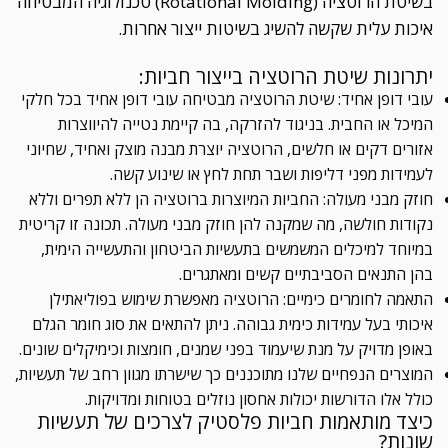
בשיטת הרוטציה (Rotational Molding) טכנולוגיה המבטיחה
איכות עלית שקשה להשיג בשיטות ייצור אחרות.
יתרונות שיטת הרוטציה בייצור חביות:
עובי דופן אחיד: שיטת הרוטציה מבטיחה עובי דופן אחיד בכל חלקי
המיכל או החבית. בניגוד להזרקה, בה קיימת נטייה להיווצרות
אזורים דקים או חלשים, הרוטציה יוצרת מבנה מוצק ואחיד, שחיוני
לעמידות מפני דליפות ושבר תחת לחץ או שינוע קשה.
חוזק מבני מעולה: החביות המיוצרות ברוטציה הן ללא תפרים וללא
נקודות חולשה, מה שמקנה להן חוזק מבני מעולה. תכונה זו קריטית
במיוחד למיכלים המשמשים בתעשיות הביטחון והתעשייה הימית,
בהן התנאים הסביבתיים קשים ומאתגרים.
התאמה לחומרים כימיים: הרוטציה מאפשרת שימוש בפוליאתילן
איכותי בעל עמידות כימית גבוהה. ניתן להתאים את סוג חומר הגלם
באופן מדויק על מנת שיעמוד בפני שמנים, חומצות וכימיקלים שונים.
המוצרים הנפחיים שלנו מתוכננים כך שישרתו מגוון רחב של תעשיות,
כולל אלו הדורשות יכולות אחסון נוזלים בטוחות ומדויקות.
כיצד מותאמות חביות פלסטיק לצרכים של תעשיות
שונות?