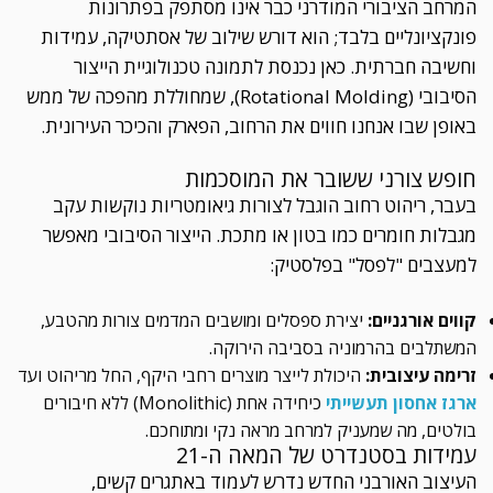
המרחב הציבורי המודרני כבר אינו מסתפק בפתרונות
פונקציונליים בלבד; הוא דורש שילוב של אסתטיקה, עמידות
וחשיבה חברתית. כאן נכנסת לתמונה טכנולוגיית הייצור
הסיבובי (Rotational Molding), שמחוללת מהפכה של ממש
באופן שבו אנחנו חווים את הרחוב, הפארק והכיכר העירונית.
חופש צורני ששובר את המוסכמות
בעבר, ריהוט רחוב הוגבל לצורות גיאומטריות נוקשות עקב
מגבלות חומרים כמו בטון או מתכת. הייצור הסיבובי מאפשר
למעצבים "לפסל" בפלסטיק:
קווים אורגניים:
יצירת ספסלים ומושבים המדמים צורות מהטבע,
המשתלבים בהרמוניה בסביבה הירוקה.
זרימה עיצובית:
היכולת לייצר מוצרים רחבי היקף, החל מריהוט ועד
ארגז אחסון תעשייתי
כיחידה אחת (Monolithic) ללא חיבורים
בולטים, מה שמעניק למרחב מראה נקי ומתוחכם.
עמידות בסטנדרט של המאה ה-21
העיצוב האורבני החדש נדרש לעמוד באתגרים קשים,