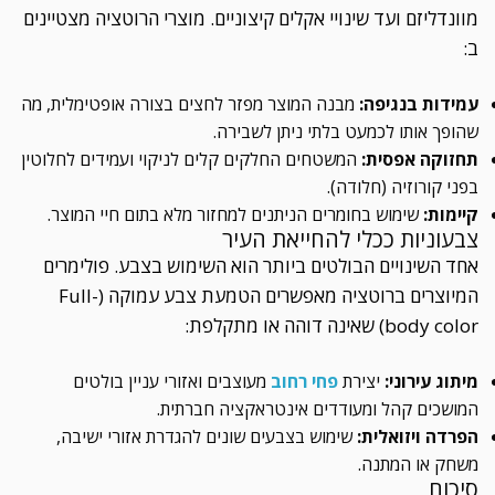
מוונדליזם ועד שינויי אקלים קיצוניים. מוצרי הרוטציה מצטיינים
ב:
עמידות בנגיפה:
מבנה המוצר מפזר לחצים בצורה אופטימלית, מה
שהופך אותו לכמעט בלתי ניתן לשבירה.
תחזוקה אפסית:
המשטחים החלקים קלים לניקוי ועמידים לחלוטין
בפני קורוזיה (חלודה).
קיימות:
שימוש בחומרים הניתנים למחזור מלא בתום חיי המוצר.
צבעוניות ככלי להחייאת העיר
אחד השינויים הבולטים ביותר הוא השימוש בצבע. פולימרים
המיוצרים ברוטציה מאפשרים הטמעת צבע עמוקה (Full-
body color) שאינה דוהה או מתקלפת:
מיתוג עירוני:
יצירת
פחי רחוב
מעוצבים ואזורי עניין בולטים
המושכים קהל ומעודדים אינטראקציה חברתית.
הפרדה ויזואלית:
שימוש בצבעים שונים להגדרת אזורי ישיבה,
משחק או המתנה.
סיכום