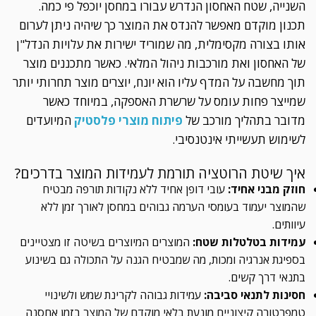
השנייה, שטח האחסון הנדרש עבורו במחסן יוכפל פי כמה.
תכנון מוקדם מאפשר להנדס את המוצר כך שיהיה ניתן לערום
אותו בצורה מקסימלית, מה שמוריד ישירות את עלויות הנדל"ן
של האחסון ואת מורכבות ניהול המלאי. כאשר מתכננים מוצר
תוך מחשבה על המדף עליו הוא יונח, יוצרים מוצר תחרותי יותר
שמייצר פחות עומס על שרשרת האספקה, במיוחד כאשר
מדובר בתהליך מורכב של
פיתוח מוצרי פלסטיק
המיועדים
לשימוש תעשייתי אינטנסיבי.
איך שיטת הרוטציה תורמת לעמידות המוצר בדרכים?
חוזק מבני אחיד:
עובי דופן אחיד ללא נקודות תורפה מבטיח
שהמוצר יעמוד בעומסי הערמה גבוהים במחסן לאורך זמן ללא
עיוותים.
עמידות בטלטלות שטח:
המוצרים המיוצרים בשיטה זו מצטיינים
בספיגת אנרגיה ומכות, מה שמבטיח הגנה על התכולה גם בשינוע
בתנאי דרך קשים.
חסינות לתנאי סביבה:
עמידות גבוהה לקרינת שמש ולשינויי
טמפרטורה קיצוניים מונעת בלאי מוקדם של המוצר בזמן אחסנה