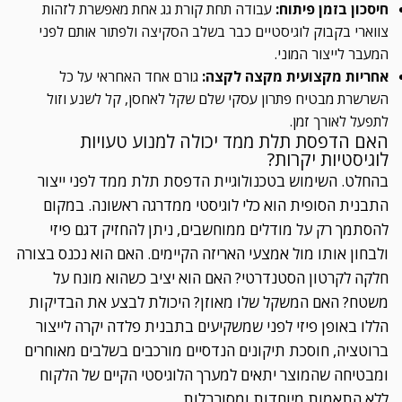
חיסכון בזמן פיתוח:
עבודה תחת קורת גג אחת מאפשרת לזהות
צווארי בקבוק לוגיסטיים כבר בשלב הסקיצה ולפתור אותם לפני
המעבר לייצור המוני.
אחריות מקצועית מקצה לקצה:
גורם אחד האחראי על כל
השרשרת מבטיח פתרון עסקי שלם שקל לאחסן, קל לשנע וזול
לתפעל לאורך זמן.
האם הדפסת תלת ממד יכולה למנוע טעויות
לוגיסטיות יקרות?
בהחלט. השימוש בטכנולוגיית הדפסת תלת ממד לפני ייצור
התבנית הסופית הוא כלי לוגיסטי ממדרגה ראשונה. במקום
להסתמך רק על מודלים ממוחשבים, ניתן להחזיק דגם פיזי
ולבחון אותו מול אמצעי האריזה הקיימים. האם הוא נכנס בצורה
חלקה לקרטון הסטנדרטי? האם הוא יציב כשהוא מונח על
משטח? האם המשקל שלו מאוזן? היכולת לבצע את הבדיקות
הללו באופן פיזי לפני שמשקיעים בתבנית פלדה יקרה לייצור
ברוטציה, חוסכת תיקונים הנדסיים מורכבים בשלבים מאוחרים
ומבטיחה שהמוצר יתאים למערך הלוגיסטי הקיים של הלקוח
ללא התאמות מיוחדות ומסורבלות.