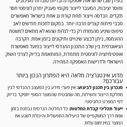
בעידן שבו שרשראות אספקה גלובליות סובלות מעיכובים
וחוסר יציבות, המעבר לייצור מקומי מעניק יתרון לוגיסטי חסר
תקדים. הנדסה וייצור תחת קורת גג אחת בישראל מאפשרים
סבבי פיתוח קצרים הרבה יותר. במקום לחכות חודשים לאב
טיפוס שיגיע מהמזרח רק כדי לגלות שהוא לא מתאים למשטח
ההעמסה, ניתן לבצע שינויים ותיקונים בזמן אמת. הקרבה
הגיאוגרפית בין שלב התכנון ההנדסי לייצור בפועל מאפשרת
אופטימיזציה לוגיסטית מתמדת, המותאמת בדיוק לצרכי השוק
הישראלי ולדרישות האספקה המהירה.
מדוע אינטגרציה מלאה היא הפתרון הנכון ביותר
עבורכם?
סנכרון בין תכנון לביצוע:
אין פערי מידע בין המעצב ההנדסי לבין
מחלקת הייצור והשילוח, מה שמבטיח שהמוצר הסופי יתפקד בדיוק
לפי המפרט הלוגיסטי.
ייעול תהליכי קבלת החלטות:
כל החלטה הנדסית נבחנת בזמן
אמת דרך המשקפיים של היעילות התפעולית והיכולת לשנע את
המוצר במינימום עלות.