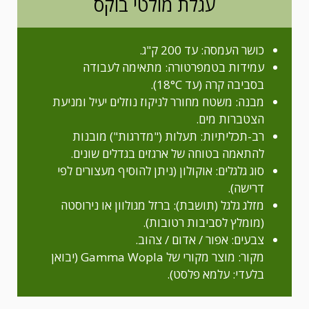
עגלת מולטי בוקס
כושר העמסה: עד 200 ק"ג.
עמידות בטמפרטורה: מתאימה לעבודה
בסביבה קרה (עד 18°C).
מבנה: משטח מחורר לניקוז נוזלים יעיל ומניעת
הצטברות מים.
רב-תכליתיות: תעלות ("מדרגות") מובנות
להתאמה בטוחה של ארגזים בגדלים שונים.
סוג גלגלים: אוקולון (ניתן להוסיף מעצורים לפי
דרישה).
מזלג גלגל (תושבת): ברזל מגולוון או נירוסטה
(מומלץ לסביבות רטובות).
צבעים: אפור / אדום / צהוב.
מקור: מוצר מקורי של Gamma Wopla (יבואן
בלעדי: עלמא פלסט).