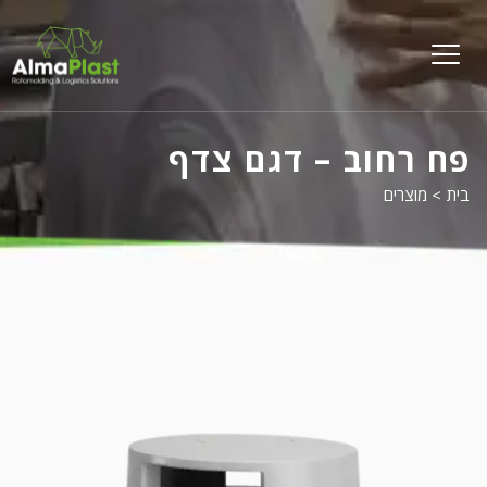
על
פל
menu
opener
פח רחוב – דגם צדף
בית
>
מוצרים