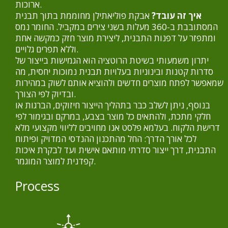
ארוכות.
איך זה עובד?
אבקת פוליאתילן מחוממת בתוך תבנית
המסתובבת ב-360 מעלות בשני צירים במקביל. החומר נמס
ומתפזר על דפנות התבנית, ליצירת מוצר חזק כמקשה אחת
וללא תפרים גלויים.
יתרון משמעותי בשיטת הרוטציה הוא הגמישות בייצור של
סדרות קטנות ובינוניות בעלויות תבנית נמוכות יחסית, מה
שמאפשר לפתח מוצרים חדשים ולהוציא אותם לשוק במהירות
ובדיוק לפי הצורך.
בנוסף, ניתן לשלב כבר בתהליך הייצור חיזוקים, הברגות או
חלקי מתכת, ולהתאים כל מוצר בצבע, במרקם ובגימור לפי
דרישת הלקוח. בעלמא פלסט אנו מחויבים לליווי מקצועי מלא
לכל אורך הדרך: החל מהתכנון ההנדסי המדויק ופיתוח
התבנית, דרך ייצור סדרתי מותאם אישית ועד לבקרת איכות
קפדנית למוצר המוגמר.
Process