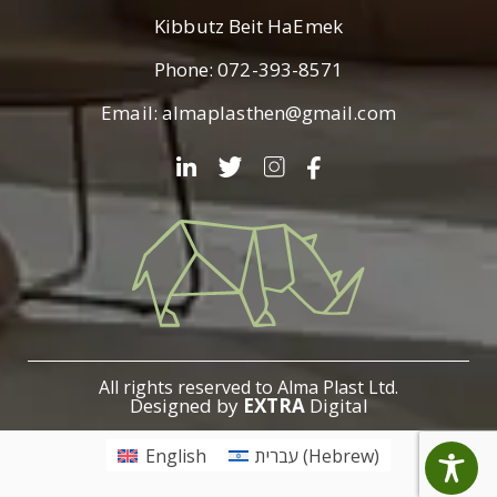
Kibbutz Beit HaEmek
Phone:
072-393-8571
Email:
almaplasthen@gmail.com
עלמא
פלסט
All rights reserved to Alma Plast Ltd.
Designed by
EXTRA
Digital
)
Hebrew
(
עברית
English